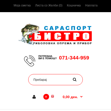
Моја сметка
Листа со Желби (0)
Кошничка
Наплата
ПОТРЕБНА
071-344-959
ВИ Е ПОМОШ?
0,00 ден.
0