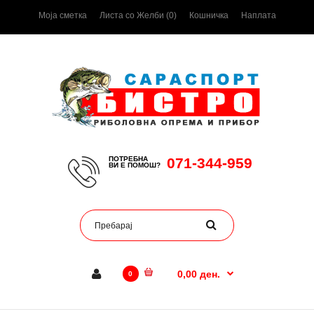
Моја сметка
Листа со Желби (0)
Кошничка
Наплата
ПОТРЕБНА
071-344-959
ВИ Е ПОМОШ?
0,00 ден.
0