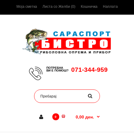
Моја сметка
Листа со Желби (0)
Кошничка
Наплата
ПОТРЕБНА
071-344-959
ВИ Е ПОМОШ?
0,00 ден.
0