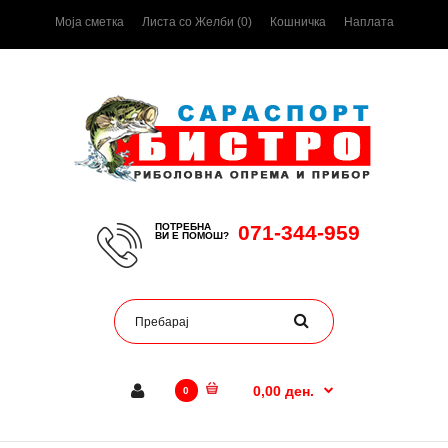
Моја сметка
Листа со Желби (0)
Кошничка
Наплата
ПОТРЕБНА
071-344-959
ВИ Е ПОМОШ?
0,00 ден.
0