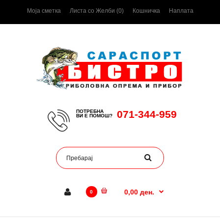
Моја сметка
Листа со Желби (0)
Кошничка
Наплата
ПОТРЕБНА
071-344-959
ВИ Е ПОМОШ?
0,00 ден.
0